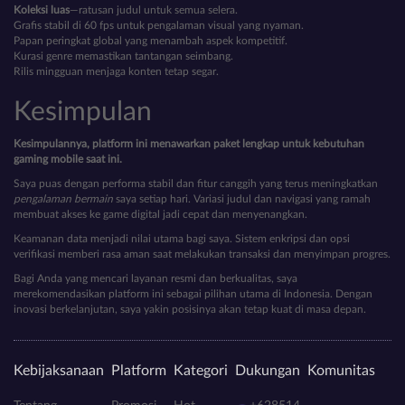
Koleksi luas
—ratusan judul untuk semua selera.
Grafis stabil di 60 fps untuk pengalaman visual yang nyaman.
Papan peringkat global yang menambah aspek kompetitif.
Kurasi genre memastikan tantangan seimbang.
Rilis mingguan menjaga konten tetap segar.
Kesimpulan
Kesimpulannya, platform ini menawarkan paket lengkap untuk kebutuhan
gaming mobile saat ini.
Saya puas dengan performa stabil dan fitur canggih yang terus meningkatkan
pengalaman bermain
saya setiap hari. Variasi judul dan navigasi yang ramah
membuat akses ke game digital jadi cepat dan menyenangkan.
Keamanan data menjadi nilai utama bagi saya. Sistem enkripsi dan opsi
verifikasi memberi rasa aman saat melakukan transaksi dan menyimpan progres.
Bagi Anda yang mencari layanan resmi dan berkualitas, saya
merekomendasikan platform ini sebagai pilihan utama di Indonesia. Dengan
inovasi berkelanjutan, saya yakin posisinya akan tetap kuat di masa depan.
Kebijaksanaan
Platform
Kategori
Dukungan
Komunitas