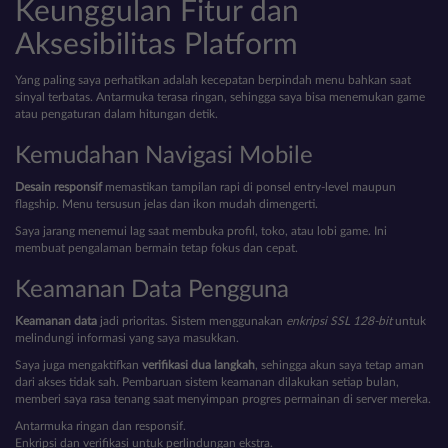
Keunggulan Fitur dan
Aksesibilitas Platform
Yang paling saya perhatikan adalah kecepatan berpindah menu bahkan saat
sinyal terbatas. Antarmuka terasa ringan, sehingga saya bisa menemukan game
atau pengaturan dalam hitungan detik.
Kemudahan Navigasi Mobile
Desain responsif
memastikan tampilan rapi di ponsel entry-level maupun
flagship. Menu tersusun jelas dan ikon mudah dimengerti.
Saya jarang menemui lag saat membuka profil, toko, atau lobi game. Ini
membuat pengalaman bermain tetap fokus dan cepat.
Keamanan Data Pengguna
Keamanan data
jadi prioritas. Sistem menggunakan
enkripsi SSL 128-bit
untuk
melindungi informasi yang saya masukkan.
Saya juga mengaktifkan
verifikasi dua langkah
, sehingga akun saya tetap aman
dari akses tidak sah. Pembaruan sistem keamanan dilakukan setiap bulan,
memberi saya rasa tenang saat menyimpan progres permainan di server mereka.
Antarmuka ringan dan responsif.
Enkripsi dan verifikasi untuk perlindungan ekstra.