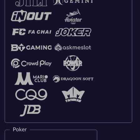
Poker