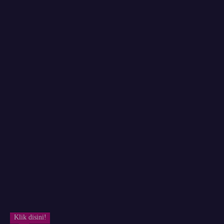
Klik disini!