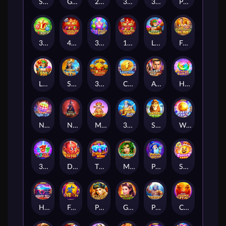
Super Ace Deluxe
Golden Queen
20 Blazing Clover
3 Lucky Baozhu
3 Coin Golden OX
Party Ape
3 Super Ace
40 Sparkling Crown
3 Witch's Lamp
10 Sparkling Crown
Lucky Jaguar 2
Fortune Gems Legend
Lucky Jaguar 500
Storm of Seth 2
3 Coin Wild Tiger
Coin of Lightning
Agent Ace
Hyper Burst
Night City
Nightfall Hunting
Money Pot
3 Lightning Blitz
Safari Mystery
World Cup
3 Pot Dragons
Devil Fire 2
TWIN WINS
Medusa
Potion Wizard
Sweet Land
Happy Taxi
Fa Fa Fa
Pirate Queen
Golden Temple
Poseidon
Charge Buffalo Ascent