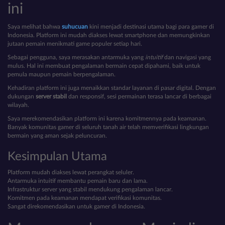
ini
Saya melihat bahwa
suhucuan
kini menjadi destinasi utama bagi para gamer di
Indonesia. Platform ini mudah diakses lewat smartphone dan memungkinkan
jutaan pemain menikmati game populer setiap hari.
Sebagai pengguna, saya merasakan antarmuka yang
intuitif
dan navigasi yang
mulus. Hal ini membuat pengalaman bermain cepat dipahami, baik untuk
pemula maupun pemain berpengalaman.
Kehadiran platform ini juga menaikkan standar layanan di pasar digital. Dengan
dukungan
server stabil
dan responsif, sesi permainan terasa lancar di berbagai
wilayah.
Saya merekomendasikan platform ini karena komitmennya pada keamanan.
Banyak komunitas gamer di seluruh tanah air telah memverifikasi lingkungan
bermain yang aman sejak peluncuran.
Kesimpulan Utama
Platform mudah diakses lewat perangkat seluler.
Antarmuka intuitif membantu pemain baru dan lama.
Infrastruktur server yang stabil mendukung pengalaman lancar.
Komitmen pada keamanan mendapat verifikasi komunitas.
Sangat direkomendasikan untuk gamer di Indonesia.