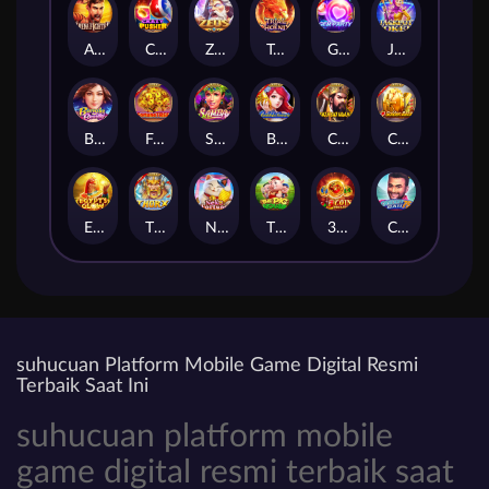
Arena Fighter
Crazy Pusher
Zeus
Trial of Phoenix
Gem Party
Jackpot Joker
Bangla Beauty
Fortune Tree
Samba
Bubble Beauty
Chin Shi Huang
Crazy Golden Bank
Egypt's Glow
Thor X
Neko Fortune
The Pig House
3 Coin Treasures
Cricket Sah 75
suhucuan Platform Mobile Game Digital Resmi
Terbaik Saat Ini
suhucuan platform mobile
game digital resmi terbaik saat