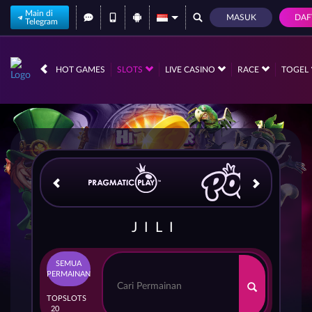
Main di
MASUK
DAF
Telegram
IDR
12,744,935,
HOT GAMES
SLOTS
LIVE CASINO
RACE
TOGEL
JILI
SEMUA
PERMAINAN
TOP
SLOTS
20