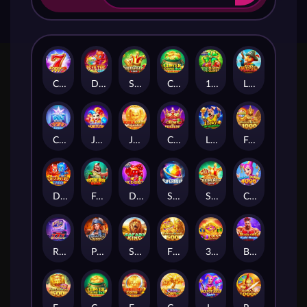
Crazy777 2
Devil Fire Bonu$ Coin
Super Ace 2
Clover Coins 4x4
100 Blazing Clover
Lucky Macaw
Crystal 777 DELUXE
Joker's Fortune
Joker Coins Expanded
Crown of Fortune
Lucky Caramelo
Fortune Garuda 1000
Devil Fire Twins
Fortune Hook Boom
Dice & Drop
Supernova
Super Ace SPEED
Circus Joker 4096
Rapid Gems 777
Pirate Queen 2
Safari King
FORTUNE GARUDA 500
3 Coin Treasures 2
Boxing King Title Match