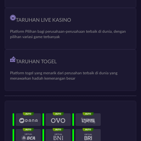
TARUHAN LIVE KASINO
Platform Pilihan bagi perusahaan-perusahaan terbaik di dunia, dengan
pilihan variasi game terbanyak
TARUHAN TOGEL
Platform togel yang menarik dari perusahan terbaik di dunia yang
menawarkan hadiah kemenangan besar