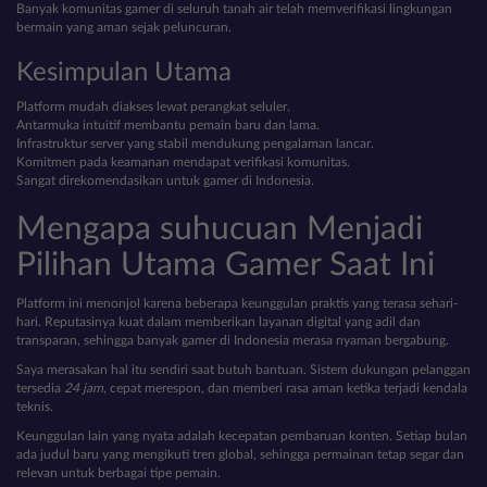
Banyak komunitas gamer di seluruh tanah air telah memverifikasi lingkungan
bermain yang aman sejak peluncuran.
Kesimpulan Utama
Platform mudah diakses lewat perangkat seluler.
Antarmuka intuitif membantu pemain baru dan lama.
Infrastruktur server yang stabil mendukung pengalaman lancar.
Komitmen pada keamanan mendapat verifikasi komunitas.
Sangat direkomendasikan untuk gamer di Indonesia.
Mengapa suhucuan Menjadi
Pilihan Utama Gamer Saat Ini
Platform ini menonjol karena beberapa keunggulan praktis yang terasa sehari-
hari. Reputasinya kuat dalam memberikan layanan digital yang adil dan
transparan, sehingga banyak gamer di Indonesia merasa nyaman bergabung.
Saya merasakan hal itu sendiri saat butuh bantuan. Sistem dukungan pelanggan
tersedia
24 jam
, cepat merespon, dan memberi rasa aman ketika terjadi kendala
teknis.
Keunggulan lain yang nyata adalah kecepatan pembaruan konten. Setiap bulan
ada judul baru yang mengikuti tren global, sehingga permainan tetap segar dan
relevan untuk berbagai tipe pemain.