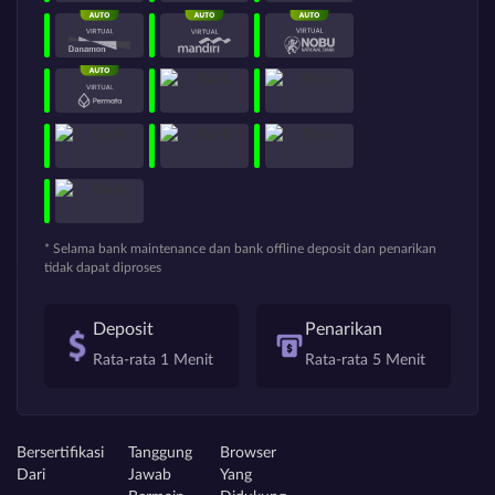
* Selama bank maintenance dan bank offline deposit dan penarikan
tidak dapat diproses
Deposit
Penarikan
Rata-rata 1 Menit
Rata-rata 5 Menit
Bersertifikasi
Tanggung
Browser
Dari
Jawab
Yang