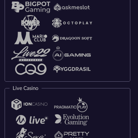
Live Casino