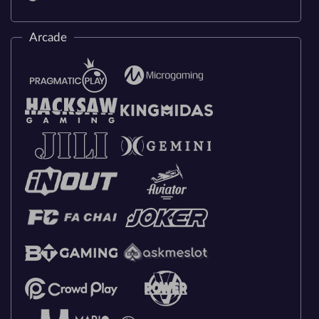
Arcade