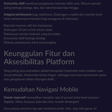
Komunitas aktif
membuat pengalaman bermain lebih seru. Ribuan pemain
saling berbagi strategi, tips, dan rekomendasi tiap minggu.
Integrasi pembayaran
juga sederhana. Dukungan e-wallet dan transfer bank
lokal mempercepat transaksi bagi pengguna di Indonesia.
Reputasi layanan adil dan transparan.
Dukungan 24 jam untuk solusi cepat.
Pembaruan konten bulanan yang konsisten.
Komunitas aktif berbagi strategi.
Metode pembayaran lokal yang lengkap.
Keunggulan Fitur dan
Aksesibilitas Platform
Yang paling saya perhatikan adalah kecepatan berpindah menu bahkan saat
sinyal terbatas. Antarmuka terasa ringan, sehingga saya bisa menemukan game
atau pengaturan dalam hitungan detik.
Kemudahan Navigasi Mobile
Desain responsif
memastikan tampilan rapi di ponsel entry-level maupun
flagship. Menu tersusun jelas dan ikon mudah dimengerti.
Saya jarang menemui lag saat membuka profil, toko, atau lobi game. Ini