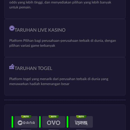
odds yang lebih tinggi, dan menyediakan pilihan yang lebih banyak
untuk pemain.
TARUHAN LIVE KASINO
Platform Pilihan bagi perusahaan-perusahaan terbaik di dunia, dengan
pilihan variasi game terbanyak
TARUHAN TOGEL
Platform togel yang menarik dari perusahan terbaik di dunia yang
menawarkan hadiah kemenangan besar