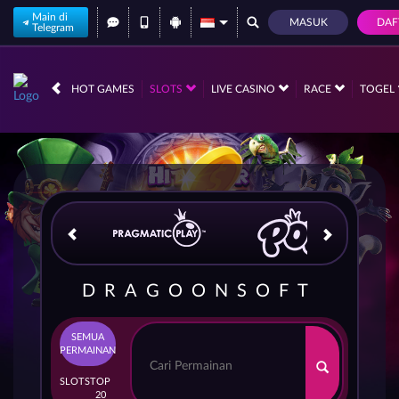
Main di
MASUK
DAF
Telegram
IDR
12,665,273,
HOT GAMES
SLOTS
LIVE CASINO
RACE
TOGEL
DRAGOONSOFT
SEMUA
PERMAINAN
SLOTS
TOP
20