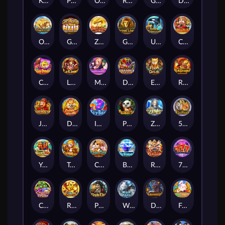
King's Sword
Party Night
Overlord & Concubine
Roll in Money
Grand Sheriff
Diamond Mogul
Over Dragon's Gate
Get Money
Zhen Long Ju Bao
Great Lion
Ultra Treasure
Caishen Coming
Candy Dynasty
LU LING QI
Many Beauties
Dragon's Treasure
Egypt Oracle
Rich Dragon
JIN HOU YE
Doggy Wealth
Icy Bar
Pandaria
Zeus
5 God Beast
You Will Win
Triple Monkey
Coin Cat
Big Diamond
Rich Lion
777
Crystal Fruits
Rich Ox
Pirate King
Wolf Legend
Dragonburst
Farm Family