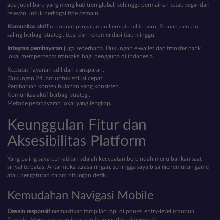
ada judul baru yang mengikuti tren global, sehingga permainan tetap segar dan
relevan untuk berbagai tipe pemain.
Komunitas aktif
membuat pengalaman bermain lebih seru. Ribuan pemain
saling berbagi strategi, tips, dan rekomendasi tiap minggu.
Integrasi pembayaran
juga sederhana. Dukungan e-wallet dan transfer bank
lokal mempercepat transaksi bagi pengguna di Indonesia.
Reputasi layanan adil dan transparan.
Dukungan 24 jam untuk solusi cepat.
Pembaruan konten bulanan yang konsisten.
Komunitas aktif berbagi strategi.
Metode pembayaran lokal yang lengkap.
Keunggulan Fitur dan
Aksesibilitas Platform
Yang paling saya perhatikan adalah kecepatan berpindah menu bahkan saat
sinyal terbatas. Antarmuka terasa ringan, sehingga saya bisa menemukan game
atau pengaturan dalam hitungan detik.
Kemudahan Navigasi Mobile
Desain responsif
memastikan tampilan rapi di ponsel entry-level maupun
flagship. Menu tersusun jelas dan ikon mudah dimengerti.