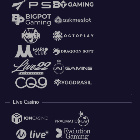
Live Casino