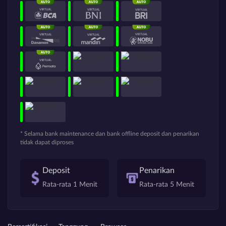
* Selama bank maintenance dan bank offline deposit dan penarikan
tidak dapat diproses
Deposit
Penarikan
Rata-rata 1 Menit
Rata-rata 5 Menit