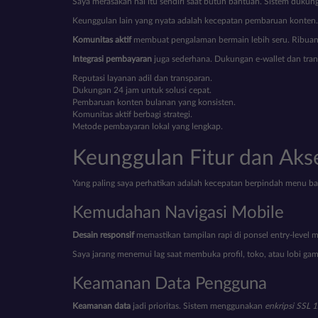
Saya merasakan hal itu sendiri saat butuh bantuan. Sistem dukun
Keunggulan lain yang nyata adalah kecepatan pembaruan konten. S
Komunitas aktif
membuat pengalaman bermain lebih seru. Ribuan pe
Integrasi pembayaran
juga sederhana. Dukungan e-wallet dan tran
Reputasi layanan adil dan transparan.
Dukungan 24 jam untuk solusi cepat.
Pembaruan konten bulanan yang konsisten.
Komunitas aktif berbagi strategi.
Metode pembayaran lokal yang lengkap.
Keunggulan Fitur dan Akse
Yang paling saya perhatikan adalah kecepatan berpindah menu bah
Kemudahan Navigasi Mobile
Desain responsif
memastikan tampilan rapi di ponsel entry-level 
Saya jarang menemui lag saat membuka profil, toko, atau lobi ga
Keamanan Data Pengguna
Keamanan data
jadi prioritas. Sistem menggunakan
enkripsi SSL 1