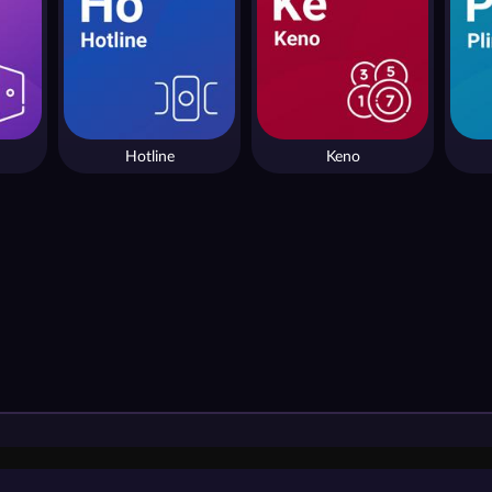
Hotline
Keno