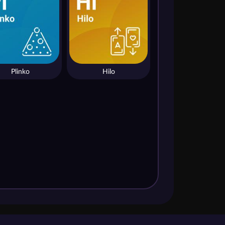
Plinko
Hilo