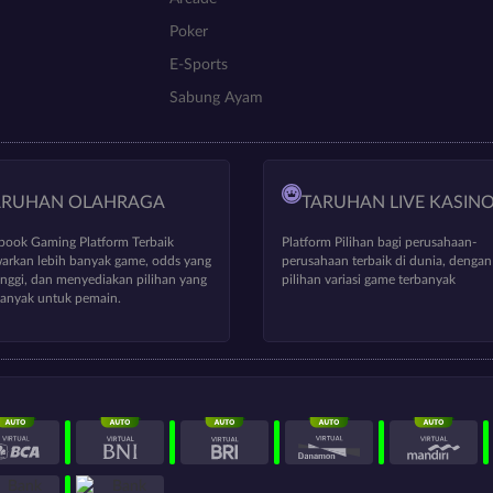
Poker
E-Sports
Sabung Ayam
ARUHAN OLAHRAGA
TARUHAN LIVE KASIN
book Gaming Platform Terbaik
Platform Pilihan bagi perusahaan-
rkan lebih banyak game, odds yang
perusahaan terbaik di dunia, dengan
tinggi, dan menyediakan pilihan yang
pilihan variasi game terbanyak
banyak untuk pemain.