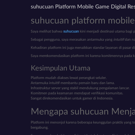
suhucuan Platform Mobile Game Digital Resm
suhucuan platform mobile g
Saya melihat bahwa
suhucuan
kini menjadi destinasi utama bagi
Sebagai pengguna, saya merasakan antarmuka yang
intuitif
dan na
Kehadiran platform ini juga menaikkan standar layanan di pasar 
Saya merekomendasikan platform ini karena komitmennya pada ke
Kesimpulan Utama
Platform mudah diakses lewat perangkat seluler.
Antarmuka intuitif membantu pemain baru dan lama.
Infrastruktur server yang stabil mendukung pengalaman lancar.
Komitmen pada keamanan mendapat verifikasi komunitas.
Sangat direkomendasikan untuk gamer di Indonesia.
Mengapa suhucuan Menjad
Platform ini menonjol karena beberapa keunggulan praktis yang t
bergabung.