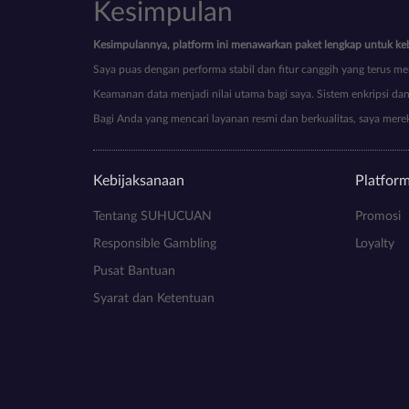
Kesimpulan
Kesimpulannya, platform ini menawarkan paket lengkap untuk keb
Saya puas dengan performa stabil dan fitur canggih yang terus m
Keamanan data menjadi nilai utama bagi saya. Sistem enkripsi da
Bagi Anda yang mencari layanan resmi dan berkualitas, saya merek
Kebijaksanaan
Platfor
Tentang SUHUCUAN
Promosi
Responsible Gambling
Loyalty
Pusat Bantuan
Syarat dan Ketentuan