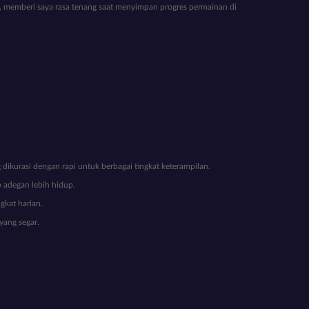
n, memberi saya rasa tenang saat menyimpan progres permainan di
g dikurasi dengan rapi untuk berbagai tingkat keterampilan.
 adegan lebih hidup.
gkat harian.
yang segar.